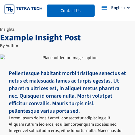
Skip
Open
English
Contact Us
to
content
Insights
Example Insight Post
By Author
Pellentesque habitant morbi tristique senectus et
netus et malesuada fames ac turpis egestas. Ut
pharetra ultrices est, in aliquet metus pharetra
nec. Quisque id ornare nulla. Morbi volutpat
efficitur convallis. Mauris turpis nisl,
pellentesque varius porta sed.
Lorem ipsum dolor sit amet, consectetur adipiscing elit.
Aliquam rutrum leo eros, et ullamcorper quam sodales nec.
Integer vel sollicitudin eros, vitae lobortis nulla. Maecenas dui