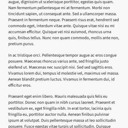
augue, dignissim ut scelerisque porttitor, egestas quis quam.
Nam fermentum pellentesque mi at fermentum. Morbi non
tincidunt sapien, ut consequat ante. Sed a ullamcorper massa.
Praesent in fermentum neque. Praesent risus erat, hendrerit sed
commodo eget, interdum vitae ante. Quisque vitae nisi eu mi
accumsan efficitur. Quisque vel nisi euismod, rhoncus urna
quis, finibus tellus. Nunc non quam commodo, mollis ante non,
pretium purus.
In ac tristique orci. Pellentesque tempor augue ac eros congue
posuere. Maecenas rhoncus varius ante, sed fringilla justo
eleifend ut. Maecenas nec suscipit nisi. Sed sed sagittis eros.
Vivamus lorem dui, tempus id molestie vel, maximus vel massa.
Aenean blandit pretium luctus. Vivamus in fermentum dui, id
efficitur eros.
Praesent eget enim libero. Mauris malesuada quis felis eu
porttitor. Donec non quam in nibh cursus laoreet. Praesent et
vestibulum ex, eget fringilla nibh. In erat tortor, lacinia quis
fringilla eu, porttitor auctor nulla. Aenean finibus pulvinar
ipsum at volutpat. Duis pellentesque massa ut leo sollicitudin
posuere. Fusce egestas vitae turpis ut sollicitudin. Quisque